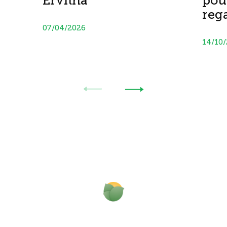
Ervilha
pou
reg
07/04/2026
14/10