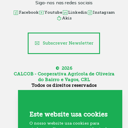
Siga-nos nas redes sociais
Facebook
Youtube
Linkedin
Instagram
Akis
Subscrever Newsletter
© 2026
CALCOB - Cooperativa Agrícola de Oliveira
do Bairro e Vagos, CRL
Todos os direitos reservados
Canal de Denúncia
Política de Cookies
Política de Privacidade
Este website usa cookies
Resolução Alternativa de Litígios
O nosso website usa cookies para
Recrutamento