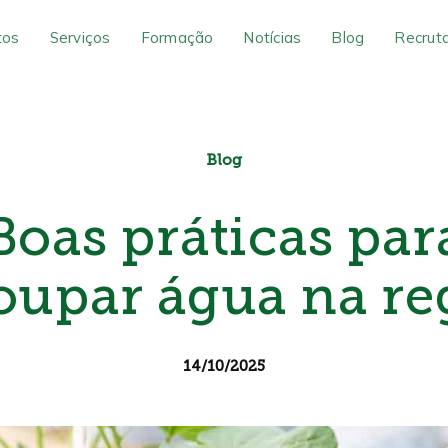
tos
Serviços
Formação
Notícias
Blog
Recrut
Blog
Boas práticas par
oupar água na re
14/10/2025