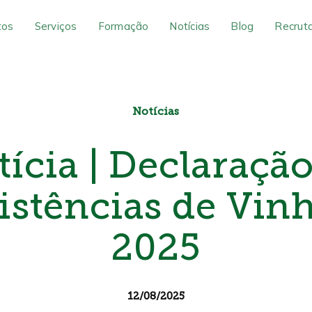
tos
Serviços
Formação
Notícias
Blog
Recrut
Notícias
ícia | Declaraçã
istências de Vin
2025
12/08/2025