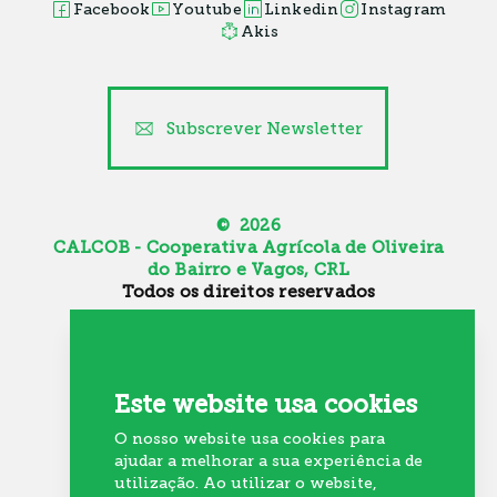
Facebook
Youtube
Linkedin
Instagram
Akis
Subscrever Newsletter
© 2026
CALCOB - Cooperativa Agrícola de Oliveira
do Bairro e Vagos, CRL
Todos os direitos reservados
Canal de Denúncia
Política de Cookies
Política de Privacidade
Este website usa cookies
Resolução Alternativa de Litígios
O nosso website usa cookies para
Recrutamento
ajudar a melhorar a sua experiência de
utilização. Ao utilizar o website,