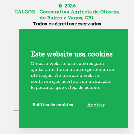
© 2026
CALCOB - Cooperativa Agrícola de Oliveira
do Bairro e Vagos, CRL
Todos os direitos reservados
Canal de Denúncia
Política de Cookies
Política de Privacidade
Este website usa cookies
Resolução Alternativa de Litígios
O nosso website usa cookies para
Recrutamento
ajudar a melhorar a sua experiência de
utilização. Ao utilizar o website,
confirma que aceita a sua utilização.
Esperamos que esteja de acordo.
Política de cookies
Aceitar
By M&A Digital