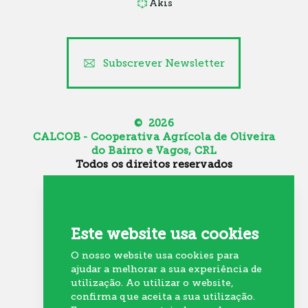
Akis
Subscrever Newsletter
© 2026
CALCOB - Cooperativa Agrícola de Oliveira
do Bairro e Vagos, CRL
Todos os direitos reservados
Canal de Denúncia
Política de Cookies
Política de Privacidade
Este website usa cookies
Resolução Alternativa de Litígios
O nosso website usa cookies para
Recrutamento
ajudar a melhorar a sua experiência de
utilização. Ao utilizar o website,
confirma que aceita a sua utilização.